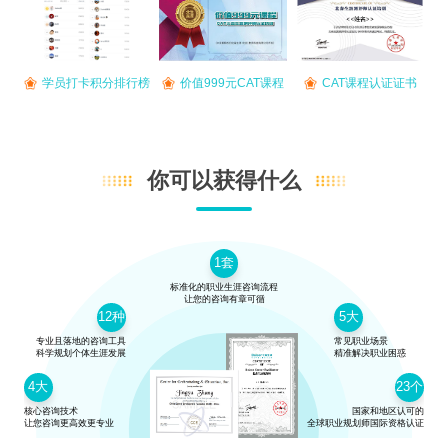
学员打卡积分排行榜
价值999元CAT课程
CAT课程认证证书
你可以获得什么
1套
标准化的职业生涯咨询流程
让您的咨询有章可循
12种
5大
专业且落地的咨询工具
常见职业场景
科学规划个体生涯发展
精准解决职业困惑
4大
23个
核心咨询技术
国家和地区认可的
让您咨询更高效更专业
全球职业规划师国际资格认证