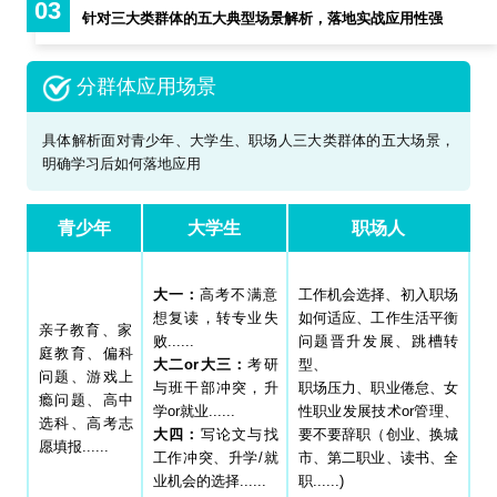
03
针对三大类群体的五大典型场景解析，落地实战应用性强
分群体应用场景
具体解析面对青少年、大学生、职场人三大类群体的五大场景，
明确学习后如何落地应用
青少年
大学生
职场人
大一：
高考不满意
工作机会选择、初入职场
想复读，转专业失
如何适应、工作生活平衡
亲子教育、家
败......
问题晋升发展、跳槽转
庭教育、偏科
大二or大三：
考研
型、
问题、游戏上
与班干部冲突，升
职场压力、职业倦怠、女
瘾问题、高中
学or就业......
性职业发展技术or管理、
选科、高考志
大四：
写论文与找
要不要辞职（创业、换城
愿填报......
工作冲突、升学/就
市、第二职业、读书、全
业机会的选择......
职......)